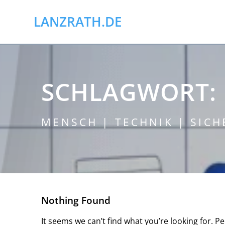
Skip
to
LANZRATH.DE
content
SCHLAGWORT:
MENSCH | TECHNIK | SICH
Nothing Found
It seems we can’t find what you’re looking for. P