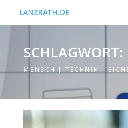
Skip
to
LANZRATH.DE
content
SCHLAGWORT:
MENSCH | TECHNIK | SICH