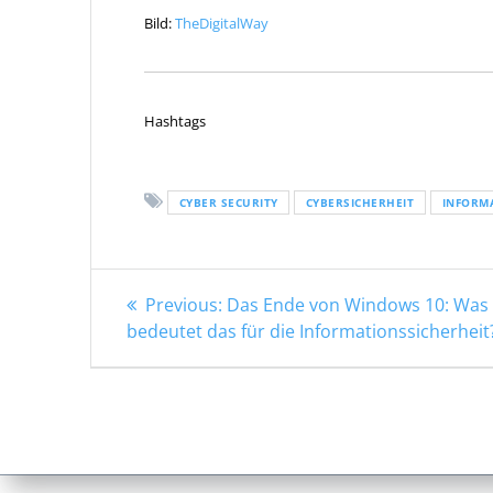
Bild:
TheDigitalWay
Hashtags
CYBER SECURITY
CYBERSICHERHEIT
INFORM
Beitragsnavigation
Previous
Previous:
Das Ende von Windows 10: Was
post:
bedeutet das für die Informationssicherheit