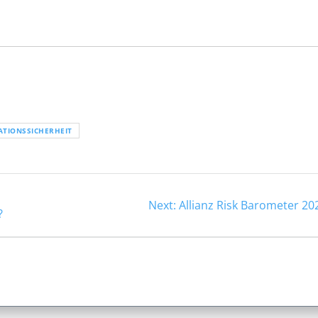
ATIONSSICHERHEIT
Next
Next:
Allianz Risk Barometer 20
?
post: