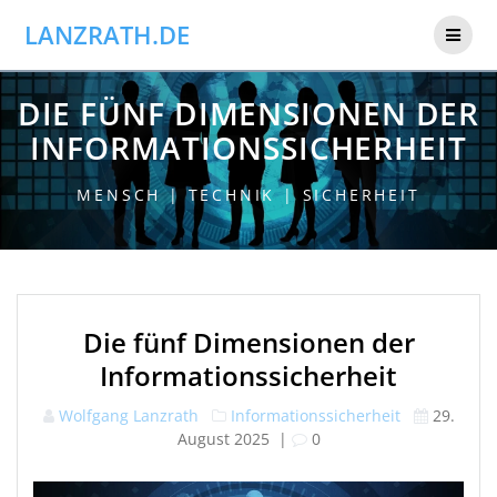
Skip
LANZRATH.DE
to
content
DIE FÜNF DIMENSIONEN DER
INFORMATIONSSICHERHEIT
MENSCH | TECHNIK | SICHERHEIT
Die fünf Dimensionen der
Informationssicherheit
Wolfgang Lanzrath
Informationssicherheit
29.
August 2025
|
0