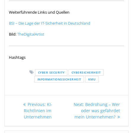
Weiterführende Links und Quellen
BSI – Die Lage der IT-Sicherheit in Deutschland
Bild:
TheDigitalArtist
Hashtags
CYBER SECURITY
CYBERSICHERHEIT
INFORMATIONSSICHERHEIT
KMU
Beitragsnavigation
Previous
Next
Previous:
KI-
Next:
Bedrohung – Wer
post:
post:
Richtlinien im
oder was gefährdet
Unternehmen
mein Unternehmen?