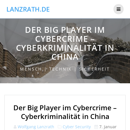
Skip
LANZRATH.DE
to
content
DER BIG PLAYER IM
CYBERCRIME –
CYBERKRIMINALITÄT IN
CHINA
MENSCH | TECHNIK | SICHERHEIT
Der Big Player im Cybercrime –
Cyberkriminalität in China
Wolfgang Lanzrath
Cyber Security
7. Januar