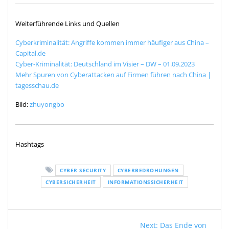
Weiterführende Links und Quellen
Cyberkriminalität: Angriffe kommen immer häufiger aus China –
Capital.de
Cyber-Kriminalität: Deutschland im Visier – DW – 01.09.2023
Mehr Spuren von Cyberattacken auf Firmen führen nach China |
tagesschau.de
Bild:
zhuyongbo
Hashtags
CYBER SECURITY
CYBERBEDROHUNGEN
CYBERSICHERHEIT
INFORMATIONSSICHERHEIT
Beitragsnavigation
Next
Next:
Das Ende von